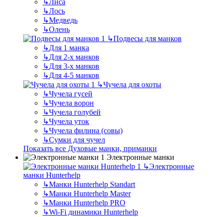
↳
Лиса
↳
Лось
↳
Медведь
↳
Олень
↳
Подвесы для манков
↳
Для 1 манка
↳
Для 2-х манков
↳
Для 3-х манков
↳
Для 4-5 манков
↳
Чучела для охоты
↳
Чучела гусей
↳
Чучела ворон
↳
Чучела голубей
↳
Чучела уток
↳
Чучела филина (совы)
↳
Сумки для чучел
Показать все Духовые манки, приманки
Электронные манки
↳
Электронные
манки Hunterhelp
↳
Манки Hunterhelp Standart
↳
Манки Hunterhelp Master
↳
Манки Hunterhelp PRO
↳
Wi-Fi динамики Hunterhelp