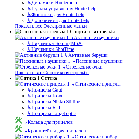
↳
Динамики Hunterhelp
↳
Пульты управления Hunterhelp
↳
Фонотеки для Hunterhelp
↳
Дополнения для Hunterhelp
Показать все Электронные манки
Спортивная стрельба
↳
Активные наушники
↳
Наушники Sordin (MSA)
↳
Наушники ShotTime
↳
Активные беруши
↳
Пассивные наушники
↳
Стрелковые очки
Показать все Спортивная стрельба
Оптика
↳
Оптические прицелы
↳
Прицелы Gaut
↳
Прицелы Konus
↳
Прицелы Nikko Stirling
↳
Прицелы RTI
↳
Прицелы Target optic
↳
Кольца для прицелов
↳
Кронштейны для прицелов
↳
Оптические приборы