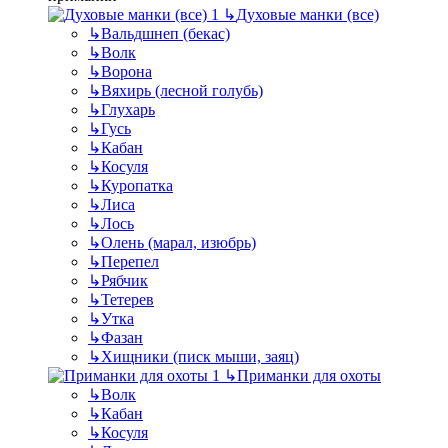
↳
Духовые манки (все)
↳
Вальдшнеп (бекас)
↳
Волк
↳
Ворона
↳
Вяхирь (лесной голубь)
↳
Глухарь
↳
Гусь
↳
Кабан
↳
Косуля
↳
Куропатка
↳
Лиса
↳
Лось
↳
Олень (марал, изюбрь)
↳
Перепел
↳
Рябчик
↳
Тетерев
↳
Утка
↳
Фазан
↳
Хищники (писк мыши, заяц)
↳
Приманки для охоты
↳
Волк
↳
Кабан
↳
Косуля