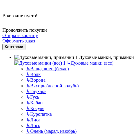
В корзине пусто!
Продолжить покупки
Открыть корзину
Оформить заказ
Категории
Духовые манки, приманки
↳
Духовые манки (все)
↳
Вальдшнеп (бекас)
↳
Волк
↳
Ворона
↳
Вяхирь (лесной голубь)
↳
Глухарь
↳
Гусь
↳
Кабан
↳
Косуля
↳
Куропатка
↳
Лиса
↳
Лось
↳
Олень (марал, изюбрь)