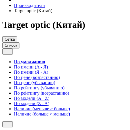
Производители
Target optic (Китай)
Target optic (Китай)
Сетка
Список
По умолчанию
По имени (A - Я)
По имени (Я - A)
По цене (возрастанию)
По цене (убыванию)
По рейтингу (убыванию)
По рейтингу (возрастанию)
По модели (A - Z)
По модели (Z - A)
Наличие (меньше > больше)
Наличие (больше > меньше)