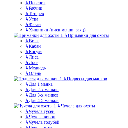
↳
Перепел
↳
Рябчик
↳
Тетерев
↳
Утка
↳
Фазан
↳
Хищники (писк мыши, заяц)
↳
Приманки для охоты
↳
Волк
↳
Кабан
↳
Косуля
↳
Лиса
↳
Лось
↳
Медведь
↳
Олень
↳
Подвесы для манков
↳
Для 1 манка
↳
Для 2-х манков
↳
Для 3-х манков
↳
Для 4-5 манков
↳
Чучела для охоты
↳
Чучела гусей
↳
Чучела ворон
↳
Чучела голубей
↳
Чучела уток