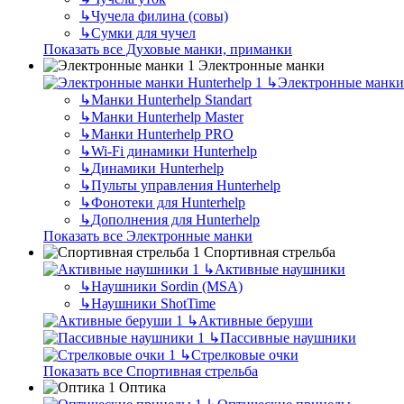
↳
Чучела филина (совы)
↳
Сумки для чучел
Показать все Духовые манки, приманки
Электронные манки
↳
Электронные манки 
↳
Манки Hunterhelp Standart
↳
Манки Hunterhelp Master
↳
Манки Hunterhelp PRO
↳
Wi-Fi динамики Hunterhelp
↳
Динамики Hunterhelp
↳
Пульты управления Hunterhelp
↳
Фонотеки для Hunterhelp
↳
Дополнения для Hunterhelp
Показать все Электронные манки
Спортивная стрельба
↳
Активные наушники
↳
Наушники Sordin (MSA)
↳
Наушники ShotTime
↳
Активные беруши
↳
Пассивные наушники
↳
Стрелковые очки
Показать все Спортивная стрельба
Оптика