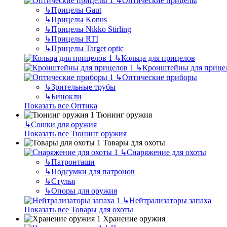
↳
Оптические прицелы
↳
Прицелы Gaut
↳
Прицелы Konus
↳
Прицелы Nikko Stirling
↳
Прицелы RTI
↳
Прицелы Target optic
↳
Кольца для прицелов
↳
Кронштейны для прице
↳
Оптические приборы
↳
Зрительные трубы
↳
Бинокли
Показать все Оптика
Тюнинг оружия
↳
Сошки для оружия
Показать все Тюнинг оружия
Товары для охоты
↳
Снаряжение для охоты
↳
Патронташи
↳
Подсумки для патронов
↳
Стулья
↳
Опоры для оружия
↳
Нейтрализаторы запаха
Показать все Товары для охоты
Хранение оружия