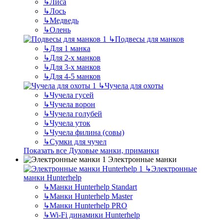
↳
Лиса
↳
Лось
↳
Медведь
↳
Олень
↳
Подвесы для манков
↳
Для 1 манка
↳
Для 2-х манков
↳
Для 3-х манков
↳
Для 4-5 манков
↳
Чучела для охоты
↳
Чучела гусей
↳
Чучела ворон
↳
Чучела голубей
↳
Чучела уток
↳
Чучела филина (совы)
↳
Сумки для чучел
Показать все Духовые манки, приманки
Электронные манки
↳
Электронные
манки Hunterhelp
↳
Манки Hunterhelp Standart
↳
Манки Hunterhelp Master
↳
Манки Hunterhelp PRO
↳
Wi-Fi динамики Hunterhelp