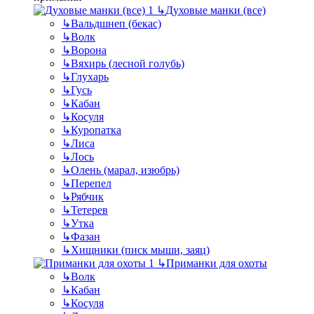
↳
Духовые манки (все)
↳
Вальдшнеп (бекас)
↳
Волк
↳
Ворона
↳
Вяхирь (лесной голубь)
↳
Глухарь
↳
Гусь
↳
Кабан
↳
Косуля
↳
Куропатка
↳
Лиса
↳
Лось
↳
Олень (марал, изюбрь)
↳
Перепел
↳
Рябчик
↳
Тетерев
↳
Утка
↳
Фазан
↳
Хищники (писк мыши, заяц)
↳
Приманки для охоты
↳
Волк
↳
Кабан
↳
Косуля