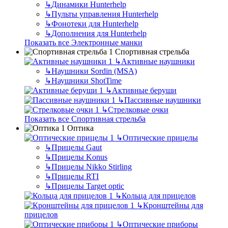
↳
Динамики Hunterhelp
↳
Пульты управления Hunterhelp
↳
Фонотеки для Hunterhelp
↳
Дополнения для Hunterhelp
Показать все Электронные манки
Спортивная стрельба
↳
Активные наушники
↳
Наушники Sordin (MSA)
↳
Наушники ShotTime
↳
Активные беруши
↳
Пассивные наушники
↳
Стрелковые очки
Показать все Спортивная стрельба
Оптика
↳
Оптические прицелы
↳
Прицелы Gaut
↳
Прицелы Konus
↳
Прицелы Nikko Stirling
↳
Прицелы RTI
↳
Прицелы Target optic
↳
Кольца для прицелов
↳
Кронштейны для
прицелов
↳
Оптические приборы