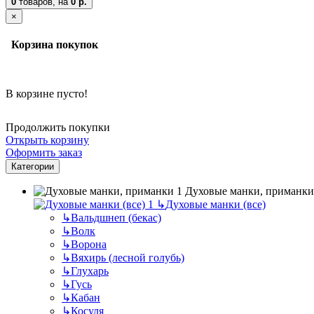
0
товаров,
на
0 р.
×
Корзина покупок
В корзине пусто!
Продолжить покупки
Открыть корзину
Оформить заказ
Категории
Духовые манки, приманки
↳
Духовые манки (все)
↳
Вальдшнеп (бекас)
↳
Волк
↳
Ворона
↳
Вяхирь (лесной голубь)
↳
Глухарь
↳
Гусь
↳
Кабан
↳
Косуля