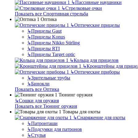
↳
Пассивные наушники
↳
Стрелковые очки
Показать все Спортивная стрельба
Оптика
↳
Оптические прицелы
↳
Прицелы Gaut
↳
Прицелы Konus
↳
Прицелы Nikko Stirling
↳
Прицелы RTI
↳
Прицелы Target optic
↳
Кольца для прицелов
↳
Кронштейны для прице
↳
Оптические приборы
↳
Зрительные трубы
↳
Бинокли
Показать все Оптика
Тюнинг оружия
↳
Сошки для оружия
Показать все Тюнинг оружия
Товары для охоты
↳
Снаряжение для охоты
↳
Патронташи
↳
Подсумки для патронов
↳
Стулья