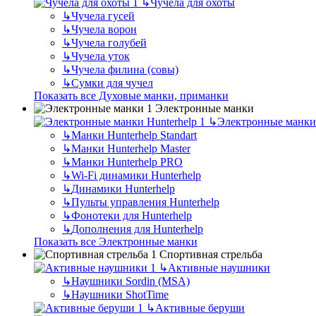
↳
Чучела для охоты
↳
Чучела гусей
↳
Чучела ворон
↳
Чучела голубей
↳
Чучела уток
↳
Чучела филина (совы)
↳
Сумки для чучел
Показать все Духовые манки, приманки
Электронные манки
↳
Электронные манки 
↳
Манки Hunterhelp Standart
↳
Манки Hunterhelp Master
↳
Манки Hunterhelp PRO
↳
Wi-Fi динамики Hunterhelp
↳
Динамики Hunterhelp
↳
Пульты управления Hunterhelp
↳
Фонотеки для Hunterhelp
↳
Дополнения для Hunterhelp
Показать все Электронные манки
Спортивная стрельба
↳
Активные наушники
↳
Наушники Sordin (MSA)
↳
Наушники ShotTime
↳
Активные беруши