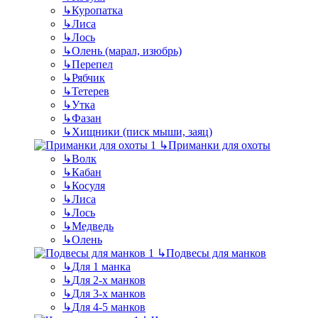
↳
Куропатка
↳
Лиса
↳
Лось
↳
Олень (марал, изюбрь)
↳
Перепел
↳
Рябчик
↳
Тетерев
↳
Утка
↳
Фазан
↳
Хищники (писк мыши, заяц)
↳
Приманки для охоты
↳
Волк
↳
Кабан
↳
Косуля
↳
Лиса
↳
Лось
↳
Медведь
↳
Олень
↳
Подвесы для манков
↳
Для 1 манка
↳
Для 2-х манков
↳
Для 3-х манков
↳
Для 4-5 манков