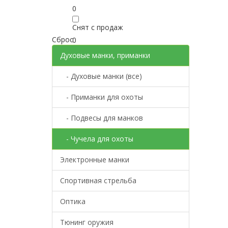
0
Снят с продаж
Сброс
0
Духовые манки, приманки
Пошив на заказ
0
- Духовые манки (все)
- Приманки для охоты
- Подвесы для манков
- Чучела для охоты
Электронные манки
Спортивная стрельба
Оптика
Тюнинг оружия