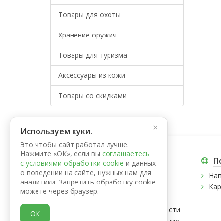
Товары для охоты
Хранение оружия
Товары для туризма
Аксессуары из кожи
Товары со скидками
×
Используем куки.
Это чтобы сайт работал лучше.
Нажмите «ОК», если вы
соглашаетесь
Информация
П
с условиями обработки cookie
и данных
о поведении на сайте, нужных нам для
О нас
Нап
аналитики. Запретить обработку cookie
Контакты
Кар
можете через браузер.
Оплата
Политика конфиденциальности
ОК
Пользовательское соглашение