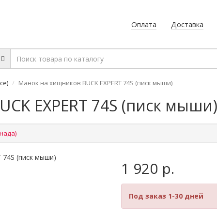
Оплата
Доставка
се)
Манок на хищников BUCK EXPERT 74S (писк мыши)
UCK EXPERT 74S (писк мыши
анада)
1 920 р.
Под заказ 1-30 дней