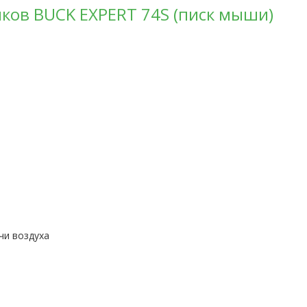
ков BUCK EXPERT 74S (писк мыши)
ь
чи воздуха