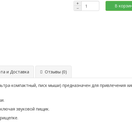
+
В корзи
−
та и Доставка
Отзывы (0)
льтра-компактный, писк мыши) предназначен для привлечения хи
и.
включая звуковой пищик.
рищепке.