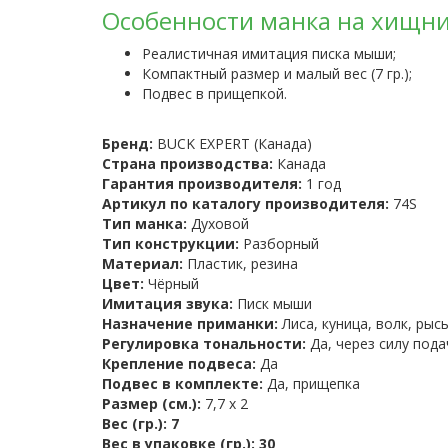
Особенности манка на хищни
Реалистичная имитация писка мыши;
Компактный размер и малый вес (7 гр.);
Подвес в прищепкой.
Бренд:
BUCK EXPERT (Канада)
Страна производства:
Канада
Гарантия производителя:
1 год
Артикул по каталогу производителя:
74S
Тип манка:
Духовой
Тип конструкции:
Разборный
Материал:
Пластик, резина
Цвет:
Чёрный
Имитация звука:
Писк мыши
Назначение приманки:
Лиса, куница, волк, рыс
Регулировка тональности:
Да, через силу пода
Крепление подвеса:
Да
Подвес в комплекте:
Да, прищепка
Размер (см.):
7,7 х 2
Вес (гр.): 7
Вес в упаковке (гр.): 30