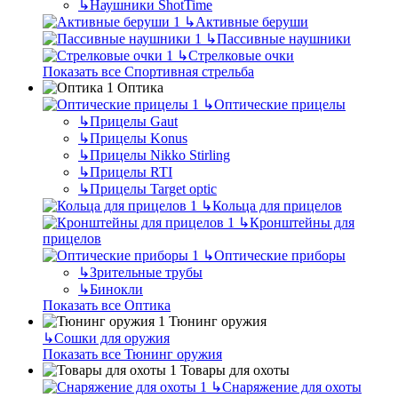
↳
Наушники ShotTime
↳
Активные беруши
↳
Пассивные наушники
↳
Стрелковые очки
Показать все Спортивная стрельба
Оптика
↳
Оптические прицелы
↳
Прицелы Gaut
↳
Прицелы Konus
↳
Прицелы Nikko Stirling
↳
Прицелы RTI
↳
Прицелы Target optic
↳
Кольца для прицелов
↳
Кронштейны для
прицелов
↳
Оптические приборы
↳
Зрительные трубы
↳
Бинокли
Показать все Оптика
Тюнинг оружия
↳
Сошки для оружия
Показать все Тюнинг оружия
Товары для охоты
↳
Снаряжение для охоты