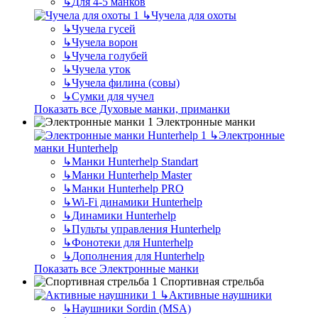
↳
Для 4-5 манков
↳
Чучела для охоты
↳
Чучела гусей
↳
Чучела ворон
↳
Чучела голубей
↳
Чучела уток
↳
Чучела филина (совы)
↳
Сумки для чучел
Показать все Духовые манки, приманки
Электронные манки
↳
Электронные
манки Hunterhelp
↳
Манки Hunterhelp Standart
↳
Манки Hunterhelp Master
↳
Манки Hunterhelp PRO
↳
Wi-Fi динамики Hunterhelp
↳
Динамики Hunterhelp
↳
Пульты управления Hunterhelp
↳
Фонотеки для Hunterhelp
↳
Дополнения для Hunterhelp
Показать все Электронные манки
Спортивная стрельба
↳
Активные наушники
↳
Наушники Sordin (MSA)