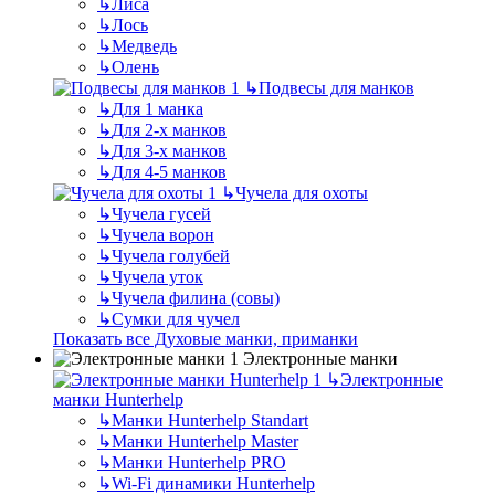
↳
Лиса
↳
Лось
↳
Медведь
↳
Олень
↳
Подвесы для манков
↳
Для 1 манка
↳
Для 2-х манков
↳
Для 3-х манков
↳
Для 4-5 манков
↳
Чучела для охоты
↳
Чучела гусей
↳
Чучела ворон
↳
Чучела голубей
↳
Чучела уток
↳
Чучела филина (совы)
↳
Сумки для чучел
Показать все Духовые манки, приманки
Электронные манки
↳
Электронные
манки Hunterhelp
↳
Манки Hunterhelp Standart
↳
Манки Hunterhelp Master
↳
Манки Hunterhelp PRO
↳
Wi-Fi динамики Hunterhelp