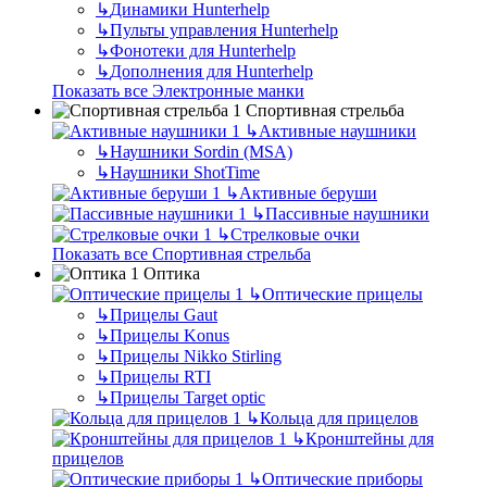
↳
Динамики Hunterhelp
↳
Пульты управления Hunterhelp
↳
Фонотеки для Hunterhelp
↳
Дополнения для Hunterhelp
Показать все Электронные манки
Спортивная стрельба
↳
Активные наушники
↳
Наушники Sordin (MSA)
↳
Наушники ShotTime
↳
Активные беруши
↳
Пассивные наушники
↳
Стрелковые очки
Показать все Спортивная стрельба
Оптика
↳
Оптические прицелы
↳
Прицелы Gaut
↳
Прицелы Konus
↳
Прицелы Nikko Stirling
↳
Прицелы RTI
↳
Прицелы Target optic
↳
Кольца для прицелов
↳
Кронштейны для
прицелов
↳
Оптические приборы