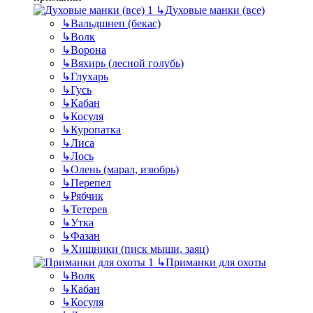
↳
Духовые манки (все)
↳
Вальдшнеп (бекас)
↳
Волк
↳
Ворона
↳
Вяхирь (лесной голубь)
↳
Глухарь
↳
Гусь
↳
Кабан
↳
Косуля
↳
Куропатка
↳
Лиса
↳
Лось
↳
Олень (марал, изюбрь)
↳
Перепел
↳
Рябчик
↳
Тетерев
↳
Утка
↳
Фазан
↳
Хищники (писк мыши, заяц)
↳
Приманки для охоты
↳
Волк
↳
Кабан
↳
Косуля