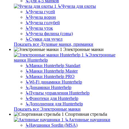
↳
Для 4-5 манков
↳
Чучела для охоты
↳
Чучела гусей
↳
Чучела ворон
↳
Чучела голубей
↳
Чучела уток
↳
Чучела филина (совы)
↳
Сумки для чучел
Показать все Духовые манки, приманки
Электронные манки
↳
Электронные
манки Hunterhelp
↳
Манки Hunterhelp Standart
↳
Манки Hunterhelp Master
↳
Манки Hunterhelp PRO
↳
Wi-Fi динамики Hunterhelp
↳
Динамики Hunterhelp
↳
Пульты управления Hunterhelp
↳
Фонотеки для Hunterhelp
↳
Дополнения для Hunterhelp
Показать все Электронные манки
Спортивная стрельба
↳
Активные наушники
↳
Наушники Sordin (MSA)