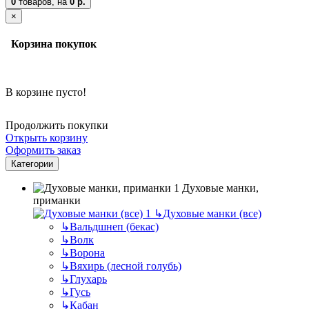
0
товаров,
на
0 р.
×
Корзина покупок
В корзине пусто!
Продолжить покупки
Открыть корзину
Оформить заказ
Категории
Духовые манки,
приманки
↳
Духовые манки (все)
↳
Вальдшнеп (бекас)
↳
Волк
↳
Ворона
↳
Вяхирь (лесной голубь)
↳
Глухарь
↳
Гусь
↳
Кабан