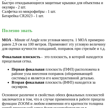
Быстро откидывающиеся защитные крышки для объектива и
окуляра - 2 шт.
Салфетка из микрофибры - 1 шт.
Батарейка CR2023 - 1 шт.
Полезно знать
MOA
- Minute of Angle или угловая минута. 1 MOA примерно
равен 2,9 см на 100 метров. Применяют эту угловую величину
для оценки кучности попаданий, поправок при стрельбе и т.д.
Фокальная плоскость
- это плоскость, в которой находится
прицельная сетка.
Первая фокальная
плоскость (ПФП) расположена в
районе узла внесения поправок (оборачивающей
системы) и является его конструктивной деталью.
Вторая фокальная
плоскость (ВФП) находится за
окуляром.
Основное различие в свойствах обеих фокальных плоскостей
заключается в том, что в случае применения в работе прицела
функции ZOOM и любом изменении его кратности толщина
нитей прицельной сетки будет масштабироваться в