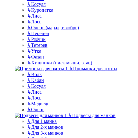
↳
Косуля
↳
Куропатка
↳
Лиса
↳
Лось
↳
Олень (марал, изюбрь)
↳
Перепел
↳
Рябчик
↳
Тетерев
↳
Утка
↳
Фазан
↳
Хищники (писк мыши, заяц)
↳
Приманки для охоты
↳
Волк
↳
Кабан
↳
Косуля
↳
Лиса
↳
Лось
↳
Медведь
↳
Олень
↳
Подвесы для манков
↳
Для 1 манка
↳
Для 2-х манков
↳
Для 3-х манков