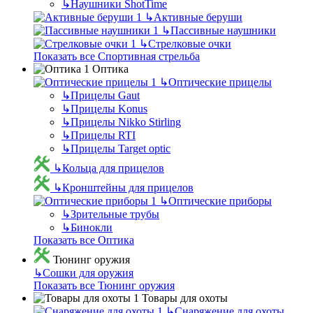
↳
Наушники ShotTime
↳
Активные беруши
↳
Пассивные наушники
↳
Стрелковые очки
Показать все Спортивная стрельба
Оптика
↳
Оптические прицелы
↳
Прицелы Gaut
↳
Прицелы Konus
↳
Прицелы Nikko Stirling
↳
Прицелы RTI
↳
Прицелы Target optic
↳
Кольца для прицелов
↳
Кронштейны для прицелов
↳
Оптические приборы
↳
Зрительные трубы
↳
Бинокли
Показать все Оптика
Тюнинг оружия
↳
Сошки для оружия
Показать все Тюнинг оружия
Товары для охоты
↳
Снаряжение для охоты